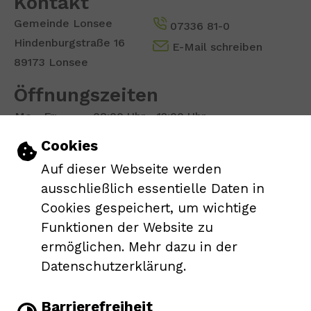
Kontakt
Gemeinde Lonsee
07336 81-0
Hindenburgstraße 16
E-Mail schreiben
89173 Lonsee
Öffnungszeiten
Mo - Fr:
08:00 Uhr - 12:00 Uhr
Mi:
13:00 Uhr - 17:30 Uhr
Einstellungen zu Cookies und Barrie
Cookies
Do:
13:00 Uhr - 16:00 Uhr
Auf dieser Webseite werden
Show larger version for:
ausschließlich essentielle Daten in
Cookies gespeichert, um wichtige
Funktionen der Website zu
ermöglichen. Mehr dazu in der
Datenschutzerklärung.
Leichte Sprache
Barrierefreiheit