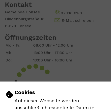
Kontakt
Gemeinde Lonsee
07336 81-0
Hindenburgstraße 16
E-Mail schreiben
89173 Lonsee
Öffnungszeiten
Mo - Fr:
08:00 Uhr - 12:00 Uhr
Mi:
13:00 Uhr - 17:30 Uhr
Do:
13:00 Uhr - 16:00 Uhr
Show larger version for:
Einstellungen zu Cookies und Barrie
Cookies
Auf dieser Webseite werden
Leichte Sprache
ausschließlich essentielle Daten in