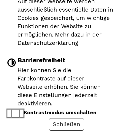
Auf dieser Webseite werden
Leichte Sprache
ausschließlich essentielle Daten in
Cookies gespeichert, um wichtige
Gebärdensprache
Funktionen der Website zu
ermöglichen. Mehr dazu in der
Barrierefreie Ansicht
Datenschutzerklärung.
Barrierefreiheit
Responsive Web
Impressum
Barrierefreiheit
|
|
|
Hier können Sie die
Datenschutzerklärung
Farbkontraste auf dieser
Webseite erhöhen. Sie können
diese Einstellungen jederzeit
deaktivieren.
Kontrastmodus umschalten
Schließen