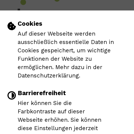
Einstellungen zu Cookies und Barrie
Cookies
Auf dieser Webseite werden
Leichte Sprache
ausschließlich essentielle Daten in
Cookies gespeichert, um wichtige
Gebärdensprache
Funktionen der Website zu
ermöglichen. Mehr dazu in der
Barrierefreie Ansicht
Datenschutzerklärung.
Barrierefreiheit
Responsive Web
Impressum
Barrierefreiheit
|
|
|
Hier können Sie die
Datenschutzerklärung
Farbkontraste auf dieser
Webseite erhöhen. Sie können
diese Einstellungen jederzeit