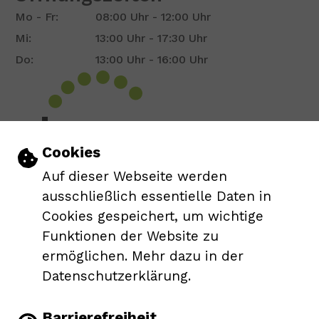
Mo - Fr:
08:00 Uhr - 12:00 Uhr
Mi:
13:00 Uhr - 17:30 Uhr
Do:
13:00 Uhr - 16:00 Uhr
Show larger version for:
Einstellungen zu Cookies und Barrie
Cookies
Auf dieser Webseite werden
Leichte Sprache
ausschließlich essentielle Daten in
Cookies gespeichert, um wichtige
Gebärdensprache
Funktionen der Website zu
ermöglichen. Mehr dazu in der
Barrierefreie Ansicht
Datenschutzerklärung.
Barrierefreiheit