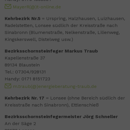
MayerR(@)t-online.de
Kehrbezirk Nr.5
= Urspring, Halzhausen, Luizhausen,
Radelstetten, Lonsee südlich der Kreisstraße nach
Sinabronn (Blumenstraße, Nelkenstraße, Lilienweg,
Kingskerswell, Distelweg usw.)
Bezirksschornsteinfeger Markus Traub
Kapellenstraße 37
89134 Blaustein
Tel.: 07304/928131
Handy: 0171 8151723
m.traub(@)energieberatung-traub.de
Kehrbezirk Nr. 17
= Lonsee (ohne Bereich südlich der
Kreisstraße nach Sinabronn), Ettlenschieß
Bezirksschornsteinfegermeister Jörg Schneller
An der Säge 2