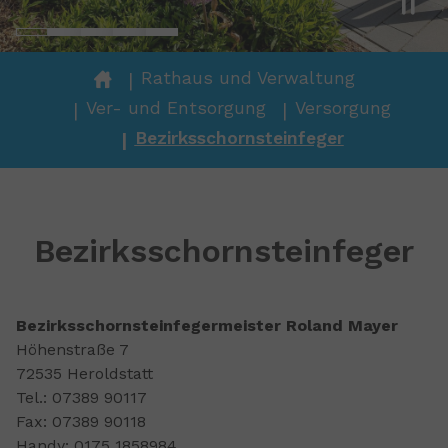
You are here:
Rathaus und Verwaltung
Ver- und Entsorgung
Versorgung
Bezirksschornsteinfeger
Bezirksschornsteinfeger
Bezirksschornsteinfegermeister Roland Mayer
Höhenstraße 7
72535 Heroldstatt
Tel.: 07389 90117
Fax: 07389 90118
Handy: 0175 1858984